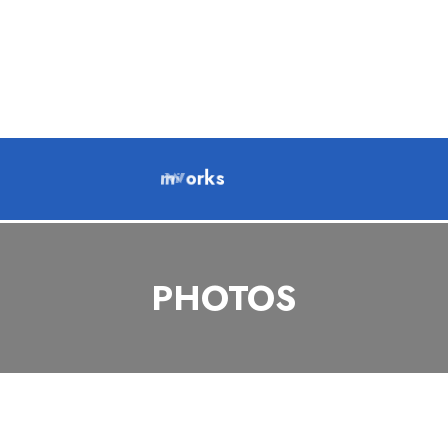
g
m
i
c
r
a
s
k
o
f
PHOTOS